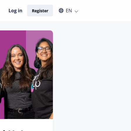
Select an available language
Log in
EN
Register