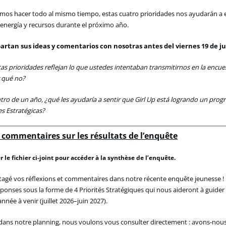
emos
hacer
todo
al
mismo
tiempo
,
estas
cuatro
prioridades
nos
ayudarán
a
energía
y
recursos
durante
el
próximo
año
.
artan
sus ideas y
comentarios
con
nosotras
antes del
viernes
19 de
j
tas
prioridades
reflejan
lo
que
ustedes
intentaban
transmitirnos
en
la
encue
qué
no?
tro de un año, ¿qué les ayudaría a sentir que Girl Up está logrando un progr
es Estratégicas?
ommentaires sur les résultats de l’enquête
r le fichier ci-joint pour accéder à la synthèse de l’enquête.
rtagé vos réflexions et commentaires dans notre récente enquête jeunesse 
réponses
sous la forme de
4
Priorités Stratégiques qui
nous
aideront à guider l
année à venir (juillet 2026–juin 2027).
dans notre pl
anning
, nous voulons vous consulter directement : avons-nous