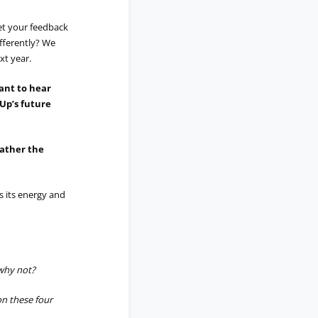
et your feedback
fferently? We
ext year.
want to hear
 Up’s future
rather the
s its energy and
 why not?
on these four