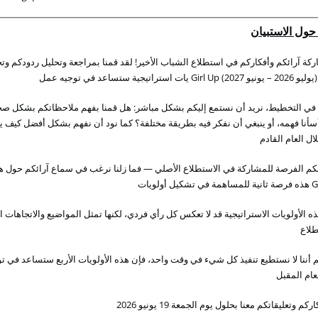
ول الاستبيان
وتح
ردودكم
وتحليل
بمراجعة
قمنا
لقد
!
الأخير
الشباب
استطلاع
في
وأفكاركم
آرائكم
ركة
عمل
توجيه
في
ستساعد
استراتيجية
يات
Girl
Up
يونيو
2026 –
يوليو
صح
بشكل
ملاحظاتكم
بفهم
قمنا
هل
:
مباشر
بشكل
إليكم
نستمع
أن
نريد
،
التخطيط
في
ي
كيف
أفضل
بشكل
نفهم
أن
نود
كما
؟
مختلفة
بطريقة
فيه
نفكر
أن
ينبغي
أو
،
فهمه
سأنا
ال
العام
القادم
ه
حول
آرائكم
سماع
في
نرغب
زلنا
فما
—
الأصلي
الاستطلاع
في
للمشاركة
الفرصة
كم
أولويات
تشكيل
في
للمساهمة
ثانية
فرصة
هذه
G
ا
والاتجاهات
المواضيع
تمثل
لكنها
،
فردي
رأي
كل
تعكس
لا
قد
الاستراتيجية
الأولويات
ذه
طلاع
تو
في
ستساعد
الأربع
الأولويات
هذه
فإن
،
واحد
وقت
في
شيء
كل
تنفيذ
نستطيع
لا
أننا
م
عام
المقبل
يونيو
19
الجمعة
يوم
بحلول
معنا
وتعليقاتكم
اركم