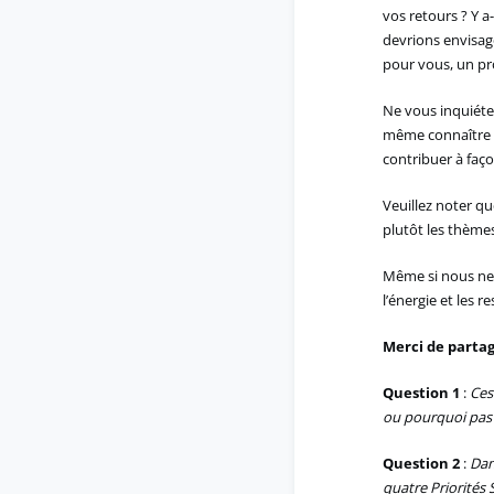
vos retours ? Y 
devrions envisa
pour vous, un pro
Ne vous inquiétez
même connaître v
contribuer à faço
Veuillez noter qu
plutôt les thèmes
Même si nous ne
l’énergie et les r
Merci de partag
Question 1
:
Ces
ou pourquoi pas
Question 2
:
Dan
quatre Priorités 