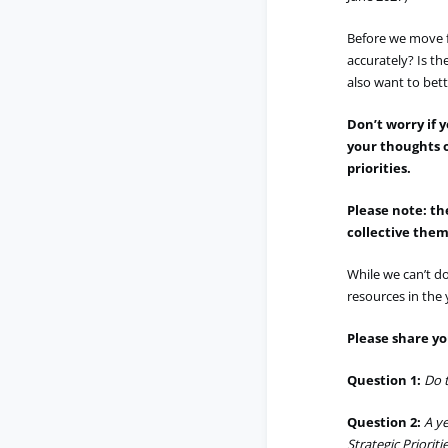
Before we move f
accurately? Is t
also want to be
Don’t
worry if 
your thoughts o
priorities.
Please note: th
collective them
While we
can’t
do
resources in the
Please share yo
Question 1
:
Do t
Question 2
:
A y
Strategic Prioriti