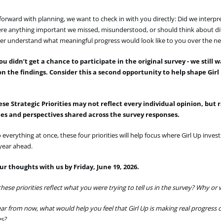
orward with planning, we want to check in with you directly: Did we interpr
here anything important we missed, misunderstood, or should think about di
tter understand what meaningful progress
would
look like to you over the n
you
didn’t
get a chance to
participate
in the original survey - we still 
n the findings. Consider
this
a second opportunity to help shape Girl
ese Strategic Priorities may not reflect every individual opinion, but 
es and perspectives shared across the survey responses.
 everything at once, these four priorities will help
focus
where Girl Up invest
 year ahead.
ur thoughts with us by Friday, June 19, 2026.
hese priorities reflect what you were trying to tell us in the survey? Why or
ear from now, what would help you feel that Girl Up is making real progress 
es?