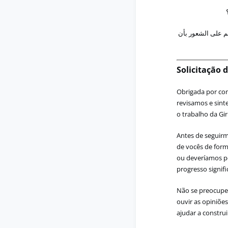
م
على
الشعور
بأن
Solicitação 
Obrigada por com
revisamos e sint
o trabalho da Gi
Antes de seguir
de vocês de form
ou deveríamos p
progresso signif
Não se preocupem
ouvir as opiniõe
ajudar a construi