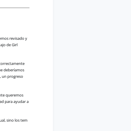
emos
revisado
y
bajo
de Girl
 correctamente
que deberíamos
, un progreso
mente queremos
ad para ayudar a
ual,
sino
los
tem