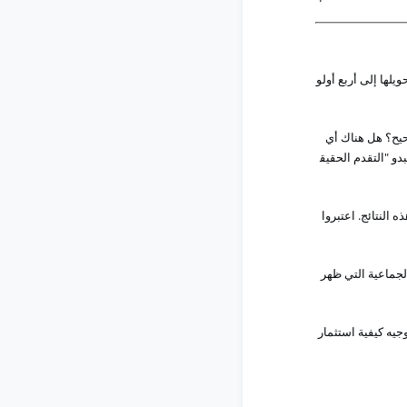
ويلها
إلى
أربع
أولو
يح
؟
هل
هناك
أي
الحقيق
التقدم
"
بدو
اعتبروا
.
النتائج
ذه
لجماعية
التي
ظهر
جيه
كيفية
استثمار