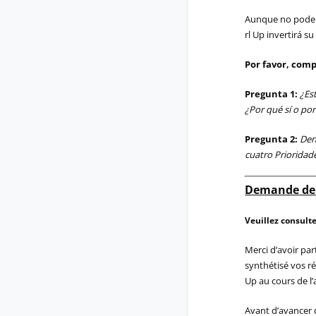
Aunque
no
pod
rl Up
invertirá
su
Por favor,
comp
Pregunta
1:
¿
Es
¿Por
qué
sí
o
por
Pregunta
2:
Den
cuatro Prioridad
Demande de c
Veuillez consulte
Merci d’avoir pa
synthétisé vos 
Up au cours de l’
Avant d’avancer 