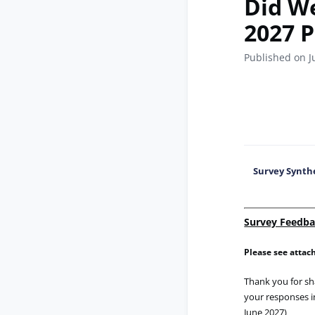
Did We
2027 P
Published on J
Survey Synthe
Survey Feedba
Please see attach
Thank you for sh
your responses in
June 2027)