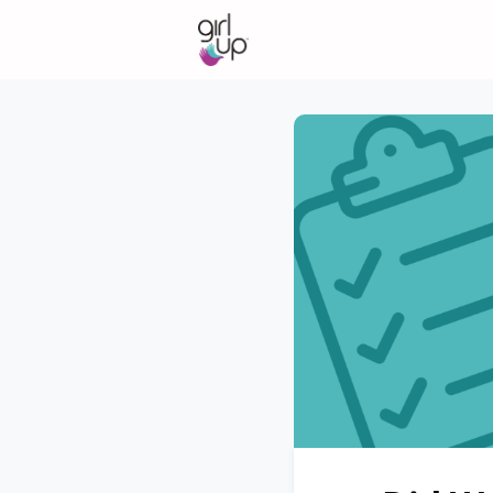
Community
About Gir