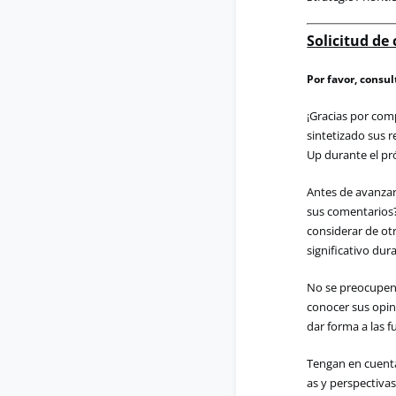
Solicitud de
Por favor, consul
¡Gracias
por
comp
sintetizado
sus
r
Up
durante
el
pr
Antes de avanzar
sus comentarios
considerar de o
significativo dur
No se preocupen 
conocer sus opin
dar forma a las f
Tengan
en
cuent
as
y
perspectiva