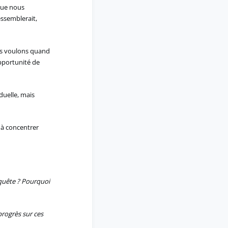
que nous
ssemblerait,
ous voulons quand
pportunité de
duelle, mais
 à concentrer
nquête ? Pourquoi
 progrès sur ces