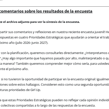
 comentarios sobre los resultados de la encuesta
te el archivo adjunto para ver la síntesis de la encuesta.
artir
sus
comentarios
y
reflexiones
en
nuestra
reciente
encuesta
juvenil
!
H
espuestas
en
cuatro
Prioridades
Estratégicas
que
ayudarán
a
orientar
el
tra
óximo
año
(
julio
2026–
junio
2027).
 con la planificación, queremos consultarles directamente: ¿Interpretamos
? ¿Hay algo importante que hayamos pasado por alto, malinterpretado o 
tra manera? También queremos comprender mejor cómo sería, para ustedes
ante el próximo año.
si no tuvieron la oportunidad de participar en la encuesta original: igual
iones sobre estos hallazgos. Consideren esto como una segunda oportunid
uturas prioridades de Girl Up.
a
que
estas
Prioridades
Estratégicas
pueden
no
reflejar
cada
opinión
individ
s
colectivas
compartidas
a lo largo de las
respuestas
de la
encuesta
.