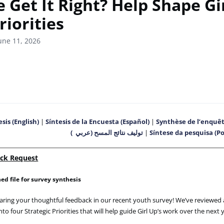
 Get It Right? Help Shape Gi
riorities
une 11, 2026
sis (English)
|
Síntesis de la Encuesta (E
spañol)
|
Synthèse de l’enquêt
(
عربي
)
توليف نتائج المسح
|
Síntese da pesquisa (P
ck Request
ed file for survey synthesis
aring your thoughtful feedback in our recent youth survey!
We’ve
reviewed 
to four Strategic Priorities that will help guide Girl Up’s work over the next 