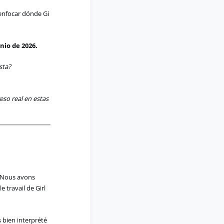
enfocar
dónde
Gi
unio
de 2026.
sta
?
eso real en estas
! Nous avons
e travail de Girl
 bien interprété