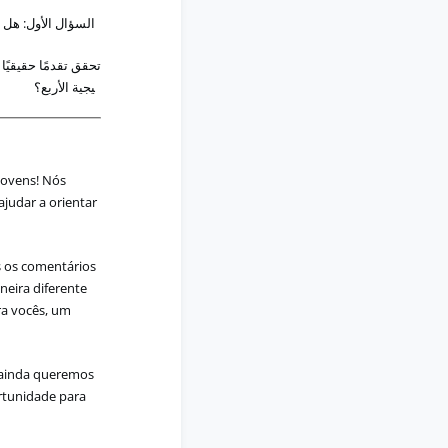
هل
:
الأول
السؤال
؟
تحقق
تقدم
ا
حقيقي
ا
؟
يجية
الأربع
jovens! Nós
ajudar a orientar
s os comentários
neira diferente
a vocês, um
- ainda queremos
rtunidade para