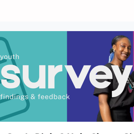
l Up
Safety and Security