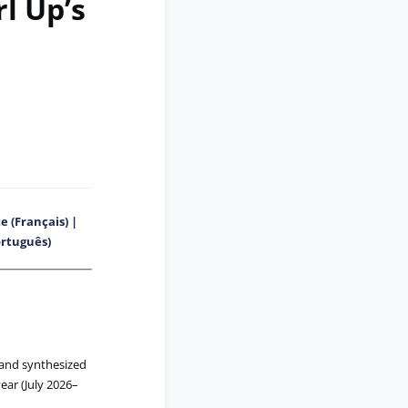
rl Up’s
e (Français) |
ortuguês)
and synthesized
year (July 2026–