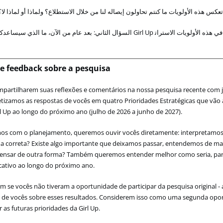
تعكس
هذه
الأولويات
ما
كنتم
تحاولون
إيصاله
لنا
من
خلال
الاستطلاع
؟
ولماذا
أو
لماذا
لا
سيساعدك
الذي
ما
،
الآن
من
عام
بعد
:
الثاني
السؤال
Girl
Up
الاسترات
الأولويات
هذه
في
de feedback sobre a pesquisa
partilharem suas reflexões e comentários na nossa pesquisa recente com 
etizamos as respostas de vocês em quatro Prioridades Estratégicas que vão 
rl Up ao longo do próximo ano (julho de 2026 a junho de 2027).
mos com o planejamento, queremos ouvir vocês diretamente: interpretamo
a correta? Existe algo importante que deixamos passar, entendemos de ma
ensar de outra forma? Também queremos entender melhor como seria, par
icativo ao longo do próximo ano.
 se vocês não tiveram a oportunidade de participar da pesquisa original 
s de vocês sobre esses resultados. Considerem isso como uma segunda opo
r as futuras prioridades da Girl Up.