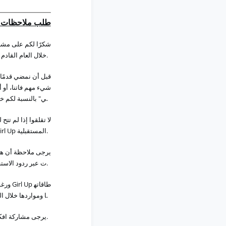
طلب ملاحظات ح
شكر
ا
لكم
على
مشا
(
القادم
العام
خلال
2027).
قبل
أن
نمضي
قدم
ا
أ
أو
،
فاتنا
مهم
شيء
خل
لكم
بالنسبة
"
ي
.
لا
تقلقوا
إذا
لم
تتح
ل
irl
Up
المستقبلية
.
يرجى
ملاحظة
أن
ه
الاست
ردود
عبر
ت
.
ورغ
Girl
Up
طاقاته
ال
خلال
ومواردها
ا
.
افك
مشاركة
يرجى
2026.