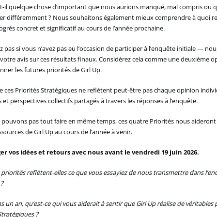
a-t-il quelque chose d’important que nous aurions manqué, mal compris ou 
ger différemment ? Nous souhaitons également mieux comprendre à quoi re
grès concret et significatif au cours de l’année prochaine.
 pas si vous n’avez pas eu l’occasion de participer à l’enquête initiale — n
otre avis sur ces résultats
finaux
. Considérez cela comme une deuxième o
nner les futures priorités de Girl Up.
e ces Priorités Stratégiques ne reflètent peut-être pas chaque opinion indivi
 et perspectives collectifs partagés à travers les réponses à l’enquête.
 pouvons pas tout faire en même temps, ces quatre
P
riorités nous aideront
essources de Girl Up au cours de l’année à venir.
er vos idées et retours avec nous avant le vendredi 19 juin 2026.
 priorités reflètent-elles ce que vous essayiez de nous transmettre dans l’e
 ?
s un an, qu’est-ce qui vous aiderait à sentir que Girl Up réalise de véritables
Stratégiques ?